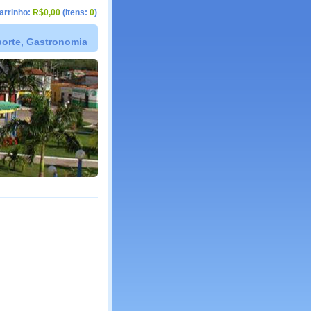
arrinho:
R$0,00
(Itens:
0
)
sporte, Gastronomia