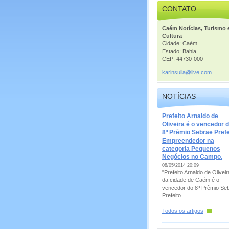
CONTATO
Caém Notícias, Turismo 
Cultura
Cidade: Caém
Estado: Bahia
CEP: 44730-000
karinsui
la@live.
com
NOTÍCIAS
Prefeito Arnaldo de
Oliveira é o vencedor 
8º Prêmio Sebrae Prefe
Empreendedor na
categoria Pequenos
Negócios no Campo.
08/05/2014 20:09
"Prefeito Arnaldo de Oliveir
da cidade de Caém é o
vencedor do 8º Prêmio Se
Prefeito...
Todos os artigos