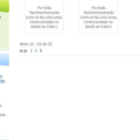
Por Keila
Por Keila
Yasmine(mostrando
Yasmine(mostrando
e
como se faz uma cesta,
como se faz uma cesta,
confeccionadas no
confeccionadas no
distrito de Caém )
distrito de Caém )
Itens: 21 - 22 de 22
1
2
3
do
ito
a,
brae