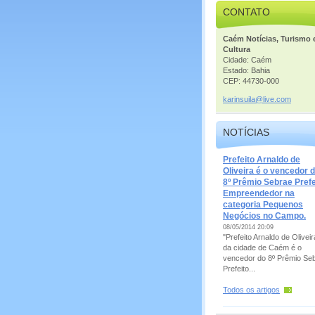
CONTATO
Caém Notícias, Turismo 
Cultura
Cidade: Caém
Estado: Bahia
CEP: 44730-000
karinsui
la@live.
com
NOTÍCIAS
Prefeito Arnaldo de
Oliveira é o vencedor 
8º Prêmio Sebrae Prefe
Empreendedor na
categoria Pequenos
Negócios no Campo.
08/05/2014 20:09
"Prefeito Arnaldo de Oliveir
da cidade de Caém é o
vencedor do 8º Prêmio Se
Prefeito...
Todos os artigos