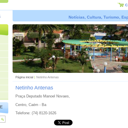
C
s
Notícias, Cultura, Turismo, E
Página inicial
|
Netinho Antenas
Netinho Antenas
Praça Deputado Manoel Novaes,
Centro, Caém - Ba
TE
Telefone: (74) 8120-1626