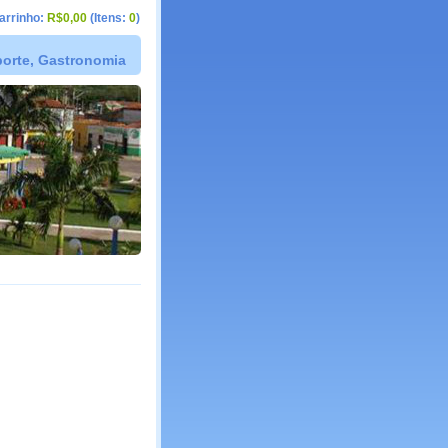
arrinho:
R$0,00
(Itens:
0
)
sporte, Gastronomia