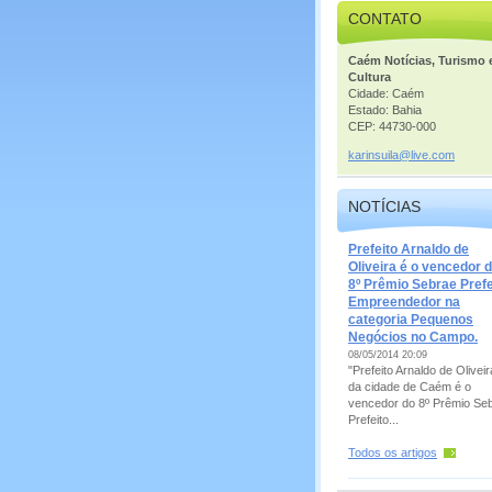
CONTATO
Caém Notícias, Turismo 
Cultura
Cidade: Caém
Estado: Bahia
CEP: 44730-000
karinsui
la@live.
com
NOTÍCIAS
Prefeito Arnaldo de
Oliveira é o vencedor 
8º Prêmio Sebrae Prefe
Empreendedor na
categoria Pequenos
Negócios no Campo.
08/05/2014 20:09
"Prefeito Arnaldo de Oliveir
da cidade de Caém é o
vencedor do 8º Prêmio Se
Prefeito...
Todos os artigos